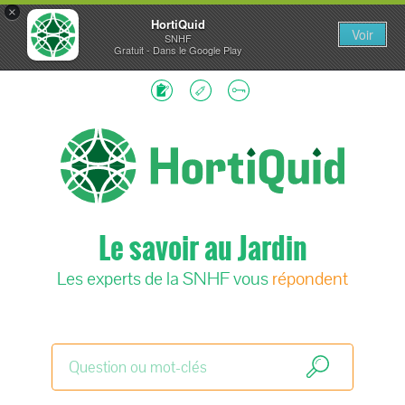
×
HortiQuid
Voir
SNHF
Gratuit - Dans le Google Play
Le savoir au Jardin
Les experts de la SNHF vous
répondent
Search