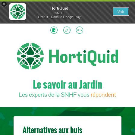
×
HortiQuid
Voir
SNHF
Gratuit - Dans le Google Play
Le savoir au Jardin
Les experts de la SNHF vous
répondent
Alternatives aux buis