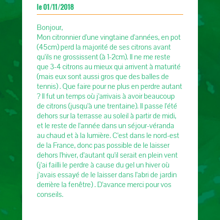
le 01/11/2018
Bonjour,
Mon citronnier d'une vingtaine d'années, en pot
(45cm) perd la majorité de ses citrons avant
qu'ils ne grossissent (à 1-2cm). Il ne me reste
que 3-4 citrons au mieux qui arrivent à maturité
(mais eux sont aussi gros que des balles de
tennis) . Que faire pour ne plus en perdre autant
? Il fut un temps où j'arrivais à avoir beaucoup
de citrons (jusqu'à une trentaine). Il passe l'été
dehors sur la terrasse au soleil à partir de midi,
et le reste de l'année dans un séjour-véranda
au chaud et à la lumière. C'est dans le nord-est
de la France, donc pas possible de le laisser
dehors l'hiver, d'autant qu'il serait en plein vent
(j'ai failli le perdre à cause du gel un hiver où
j'avais essayé de le laisser dans l'abri de jardin
derrière la fenêtre) . D'avance merci pour vos
conseils.