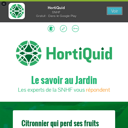
×
HortiQuid
Voir
SNHF
Gratuit - Dans le Google Play
Le savoir au Jardin
Les experts de la SNHF vous
répondent
Citronnier qui perd ses fruits