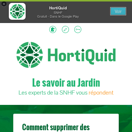
×
HortiQuid
Voir
SNHF
Gratuit - Dans le Google Play
Le savoir au Jardin
Les experts de la SNHF vous
répondent
Comment supprimer des