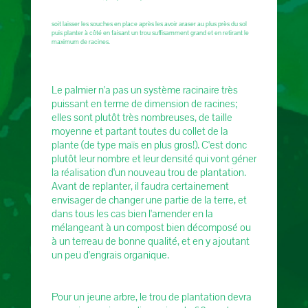
soit laisser les souches en place après les avoir araser au plus près du sol
puis planter à côté en faisant un trou suffisamment grand et en retirant le
maximum de racines.
Le palmier n'a pas un système racinaire très
puissant en terme de dimension de racines;
elles sont plutôt très nombreuses, de taille
moyenne et partant toutes du collet de la
plante (de type maïs en plus gros!). C'est donc
plutôt leur nombre et leur densité qui vont géner
la réalisation d'un nouveau trou de plantation.
Avant de replanter, il faudra certainement
envisager de changer une partie de la terre, et
dans tous les cas bien l'amender en la
mélangeant à un compost bien décomposé ou
à un terreau de bonne qualité, et en y ajoutant
un peu d'engrais organique.
Pour un jeune arbre, le trou de plantation devra