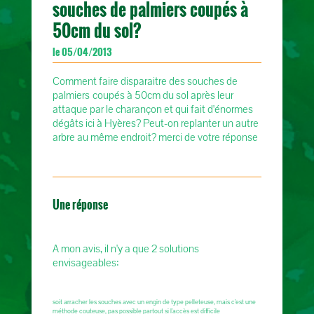
souches de palmiers coupés à
50cm du sol?
le 05/04/2013
Comment faire disparaitre des souches de
palmiers coupés à 50cm du sol après leur
attaque par le charançon et qui fait d'énormes
dégâts ici à Hyères? Peut-on replanter un autre
arbre au même endroit? merci de votre réponse
Une réponse
A mon avis, il n'y a que 2 solutions
envisageables:
soit arracher les souches avec un engin de type pelleteuse, mais c'est une
méthode couteuse, pas possible partout si l'accès est difficile