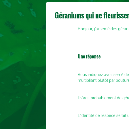
Géraniums qui ne fleurisse
Bonjour, j'ai semé des géran
Une réponse
Vous indiquez avoir semé des
multipliant plutôt par boutur
Il s'agit probablement de gé
L'identité de l'espèce serait