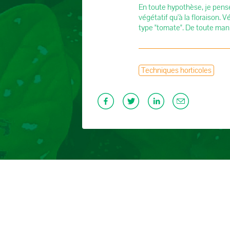
En toute hypothèse, je pense
végétatif qu'à la floraison. V
type "tomate". De toute maniè
Techniques horticoles