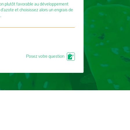
tion plutôt favorable au développement
e d'azote et choisissez alors un engrais de
.
Posez votre question