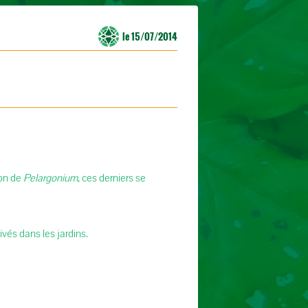
le 15/07/2014
non de
Pelargonium
, ces derniers se
vés dans les jardins.