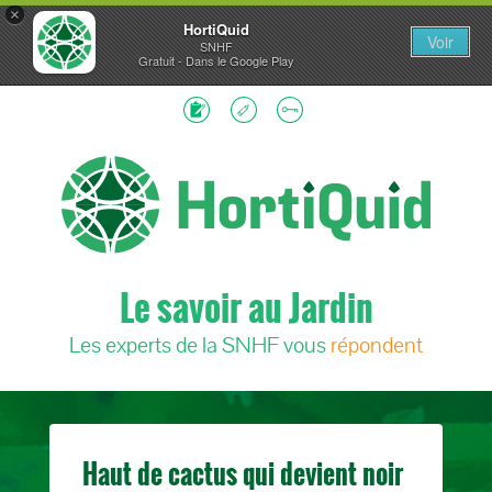
×
HortiQuid
Voir
SNHF
Gratuit - Dans le Google Play
Le savoir au Jardin
Les experts de la SNHF vous
répondent
Haut de cactus qui devient noir