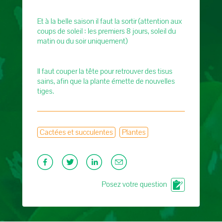
Et à la belle saison il faut la sortir (attention aux
coups de soleil : les premiers 8 jours, soleil du
matin ou du soir uniquement)
Il faut couper la tête pour retrouver des tisus
sains, afin que la plante émette de nouvelles
tiges.
Cactées et succulentes
Plantes
Posez votre question