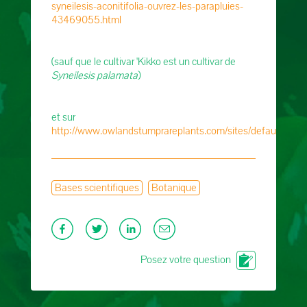
syneilesis-aconitifolia-ouvrez-les-parapluies-
43469055.html
(sauf que le cultivar 'Kikko est un cultivar de
Syneilesis palamata
)
et sur
http://www.owlandstumprareplants.com/sites/default/files/p
Bases scientifiques
Botanique
Posez votre question