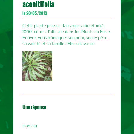
aconitifolia
le 28/05/2013
Cette plante pousse dans mon arboretum à
1000 mètres d'altitude dans les Monts du Forez.
Pouvez-vous m'indiquer son nom, son espèce,
sa variété et sa famille? Merci d'avance
Une réponse
Bonjour,