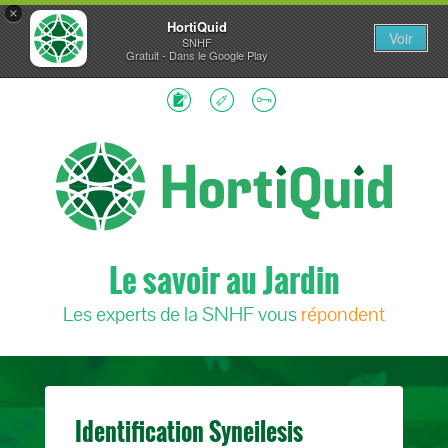
×
HortiQuid
Voir
SNHF
Gratuit - Dans le Google Play
Le savoir au Jardin
Les experts de la SNHF vous
répondent
Identification Syneilesis