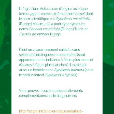
Il s'agit d'une Asteraceae d'origine asiatique
(chine, japon, corée, extrême orient russe) dont
le nom scientifique est
Syneilesis aconitifolia
(Bunge) Maxim., qui a pour synonymes les
noms
Senecio aconitifolia
(Bunge) Turcz. et
Cacalia aconitifolia
Bunge.
C'est un vivace rarement cultivée sans
sélections distinguées ou nommées (sauf
apparement des individus à fleurs plus roses et
d'autres à fleurs plus blanches). Il existerait
aussi un hybride avec
Syneilesis palmata
(sous
le nom incorrect
Syneilesis
x
hybrida
)
Vous pouvez trouver quelques élements
complémentaires sur le blog suivant:
http://zephirine38.over-blog.com/article-