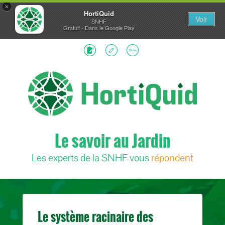
×
HortiQuid
Voir
SNHF
Gratuit - Dans le Google Play
Le savoir au Jardin
Les experts de la SNHF vous
répondent
Le système racinaire des