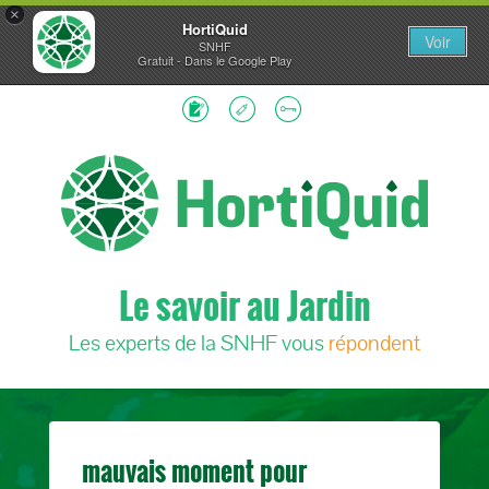
×
HortiQuid
Voir
SNHF
Gratuit - Dans le Google Play
Le savoir au Jardin
Les experts de la SNHF vous
répondent
mauvais moment pour