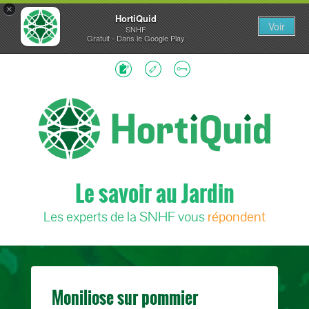
×
HortiQuid
Voir
SNHF
Gratuit - Dans le Google Play
Le savoir au Jardin
Les experts de la SNHF vous
répondent
Moniliose sur pommier