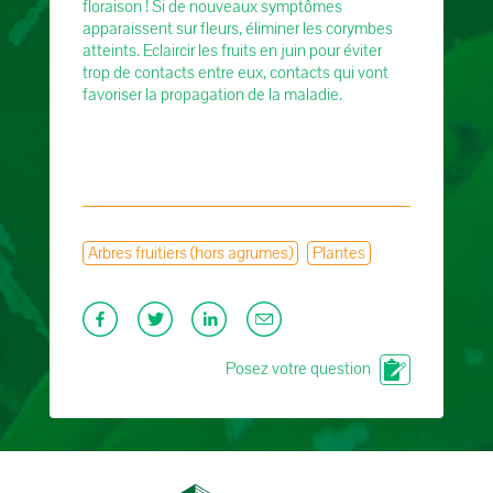
floraison ! Si de nouveaux symptômes
apparaissent sur fleurs, éliminer les corymbes
atteints. Eclaircir les fruits en juin pour éviter
trop de contacts entre eux, contacts qui vont
favoriser la propagation de la maladie.
Arbres fruitiers (hors agrumes)
Plantes
Posez votre question