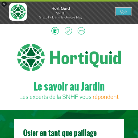
×
HortiQuid
Voir
SNHF
Gratuit - Dans le Google Play
Le savoir au Jardin
Les experts de la SNHF vous
répondent
Osier en tant que paillage