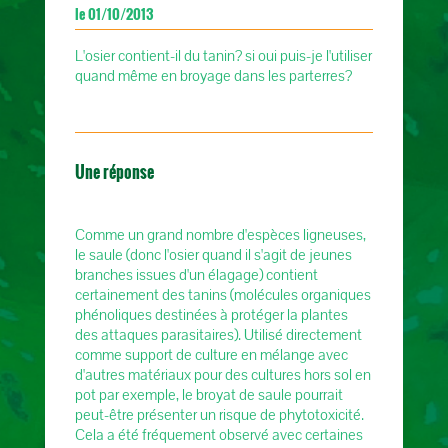
le 01/10/2013
L'osier contient-il du tanin? si oui puis-je l'utiliser
quand même en broyage dans les parterres?
Une réponse
Comme un grand nombre d'espèces ligneuses,
le saule (donc l'osier quand il s'agit de jeunes
branches issues d'un élagage) contient
certainement des tanins (molécules organiques
phénoliques destinées à protéger la plantes
des attaques parasitaires). Utilisé directement
comme support de culture en mélange avec
d'autres matériaux pour des cultures hors sol en
pot par exemple, le broyat de saule pourrait
peut-être présenter un risque de phytotoxicité.
Cela a été fréquement observé avec certaines