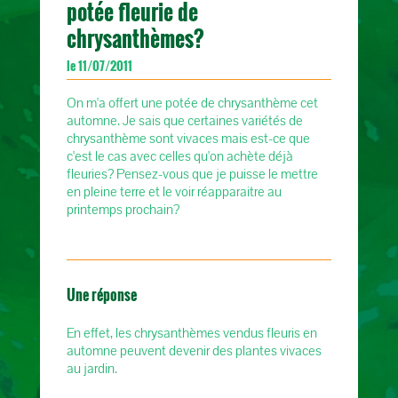
potée fleurie de
chrysanthèmes?
le 11/07/2011
On m'a offert une potée de chrysanthème cet
automne. Je sais que certaines variétés de
chrysanthème sont vivaces mais est-ce que
c'est le cas avec celles qu'on achète déjà
fleuries? Pensez-vous que je puisse le mettre
en pleine terre et le voir réapparaitre au
printemps prochain?
Une réponse
En effet, les chrysanthèmes vendus fleuris en
automne peuvent devenir des plantes vivaces
au jardin.