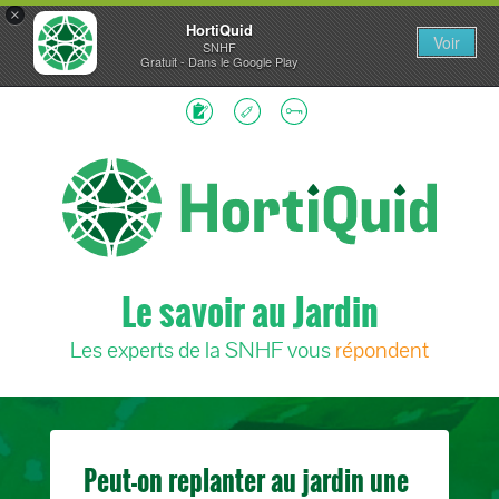
×
HortiQuid
Voir
SNHF
Gratuit - Dans le Google Play
Le savoir au Jardin
Les experts de la SNHF vous
répondent
Peut-on replanter au jardin une