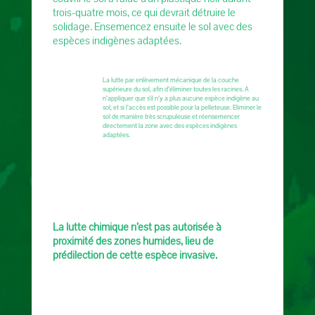
trois-quatre mois, ce qui devrait détruire le
solidage. Ensemencez ensuite le sol avec des
espèces indigènes adaptées.
La lutte par enlèvement mécanique de la couche
supérieure du sol, afin d’éliminer toutes les racines. A
n’appliquer que s'il n’y a plus aucune espèce indigène au
sol, et si l’accès est possible pour la pelleteuse. Eliminer le
sol de manière très scrupuleuse et réensemencer
directement la zone avec des espèces indigènes
adaptées.
La lutte chimique n’est pas autorisée à
proximité des zones humides, lieu de
prédilection de cette espèce invasive.