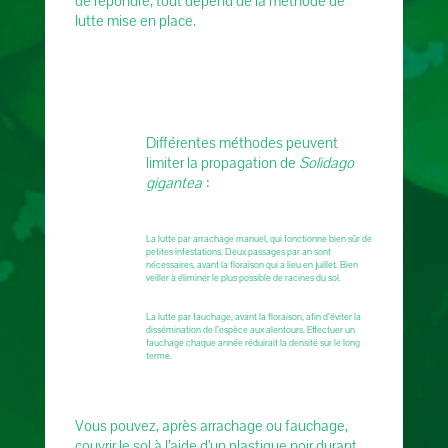
de répondre, tout dépend de la méthode de
lutte mise en place.
Différentes méthodes peuvent
limiter la propagation de
Solidago
gigantea
:
La lutte par arrachage manuel, qui fonctionne bien sûr de
petites infestations. Deux passages par an sont
nécessaires, avant la floraison qui a lieu en juillet. Bien
veiller à éliminer le plus possible de racines du sol.
La lutte par fauchage, avant la floraison, afin d’éviter la
dissémination de l’espèce aux alentours. Effectuer un
fauchage chaque année réduirait la densité sur le long
terme.
Vous pouvez, après arrachage ou fauchage,
couvrir le sol à l’aide d’un plastique noir durant