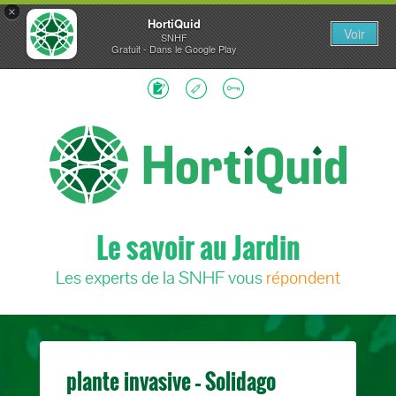
×
HortiQuid
Voir
SNHF
Gratuit - Dans le Google Play
Le savoir au Jardin
Les experts de la SNHF vous
répondent
plante invasive – Solidago