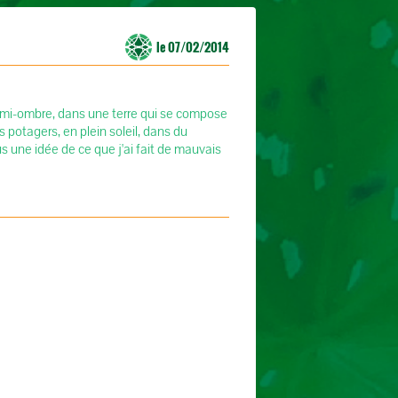
le 07/02/2014
sé mi-ombre, dans une terre qui se compose
rés potagers, en plein soleil, dans du
us une idée de ce que j'ai fait de mauvais