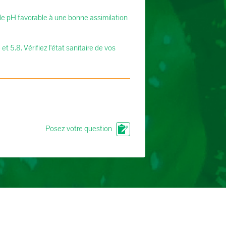
r de pH favorable à une bonne assimilation
et 5.8. Vérifiez l'état sanitaire de vos
Posez votre question