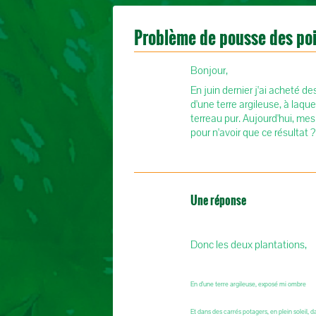
Problème de pousse des po
Bonjour,
En juin dernier j'ai acheté 
d'une terre argileuse, à laquel
terreau pur. Aujourd'hui, mes
pour n'avoir que ce résultat 
Une réponse
Donc les deux plantations,
En d'une terre argileuse, exposé mi ombre
Et dans des carrés potagers, en plein soleil, 