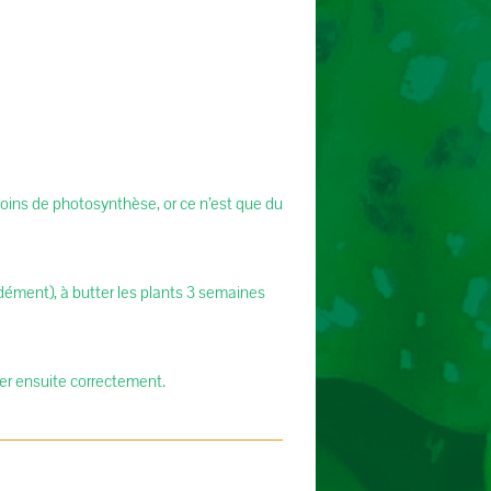
moins de photosynthèse, or ce n’est que du
dément), à butter les plants 3 semaines
guer ensuite correctement.