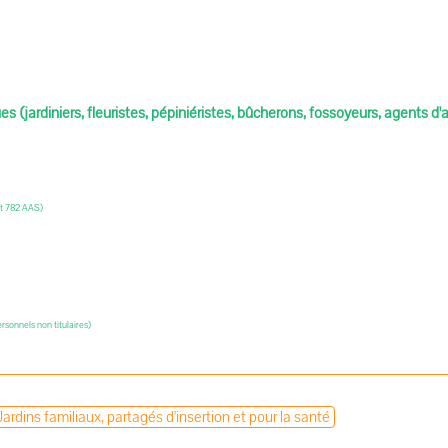
s (jardiniers, fleuristes, pépiniéristes, bûcherons, fossoyeurs, agents d'a
nt 782 AAS)
rsonnels non titulaires)
Jardins familiaux, partagés d'insertion et pour la santé