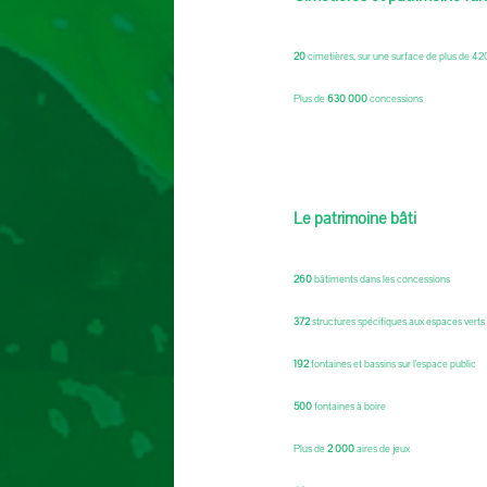
20
cimetières, sur une surface de plus de 42
Plus de
630 000
concessions
Le patrimoine bâti
260
bâtiments dans les concessions
372
structures spécifiques aux espaces vert
192
fontaines et bassins sur l'espace public
500
fontaines à boire
Plus de
2 000
aires de jeux