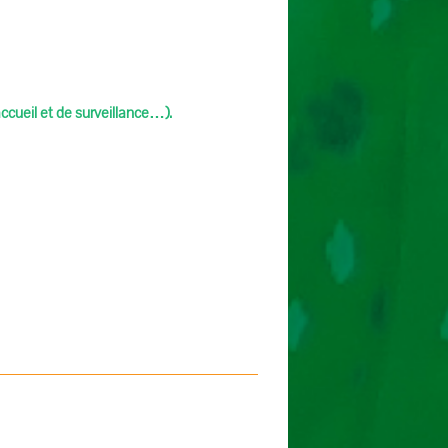
ccueil et de surveillance
…).