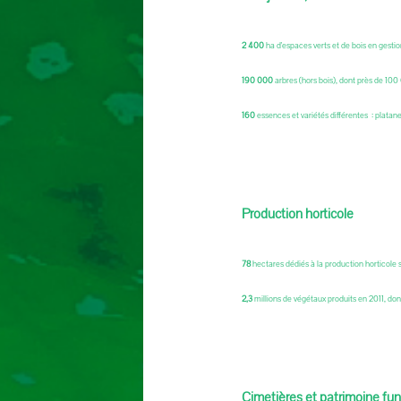
2 400
ha d'espaces verts et de bois en gesti
190 000
arbres (hors bois), dont près de 100
160
essences et variétés différentes : platan
Production horticole
78
hectares dédiés à la production horticole 
2,3
millions de végétaux produits en 2011, do
Cimetières et patrimoine fun