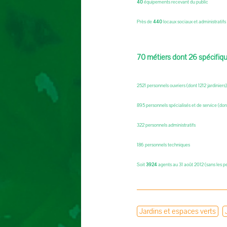
40
équipements recevant du public
Près de
440
locaux sociaux et administratifs
70 métiers dont 26 spécifique
2521 personnels ouvriers (dont 1212 jardiniers)
895 personnels spécialisés et de service (do
322 personnels administratifs
186 personnels techniques
Soit
3924
agents au 31 août 2012 (sans les pe
Jardins et espaces verts