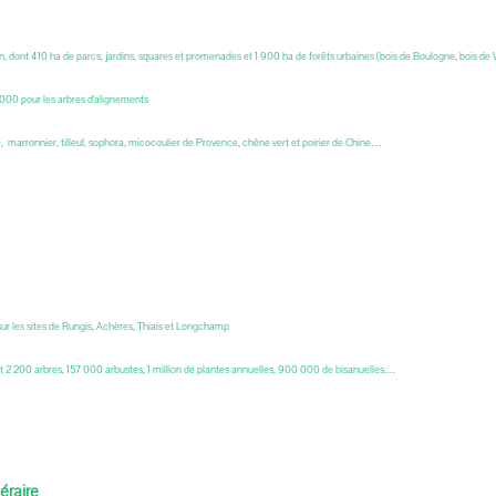
on, dont 410 ha de parcs, jardins, squares et promenades et 1 900 ha de forêts urbaines (bois de Boulogne, bois de
 000 pour les arbres d'alignements
e, marronnier, tilleul, sophora, micocoulier de Provence, chêne vert et poirier de Chine…
sur les sites de Rungis, Achères, Thiais et Longchamp
nt 2 200 arbres, 157 000 arbustes, 1 million de plantes annuelles, 900 000 de bisanuelles…
éraire