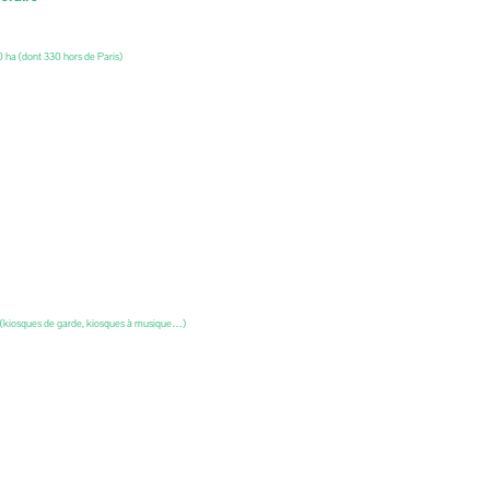
0 ha (dont 330 hors de Paris)
s (kiosques de garde, kiosques à musique…)