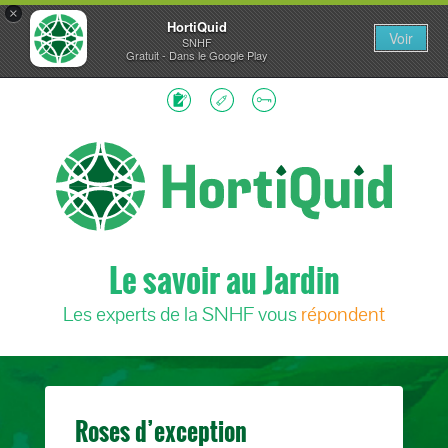
×
HortiQuid
Voir
SNHF
Gratuit - Dans le Google Play
Le savoir au Jardin
Les experts de la SNHF vous
répondent
Roses d’exception