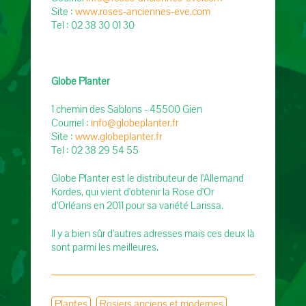
Site :
www.roses-anciennes-eve.com
Tel : 02 38 30 01 30
Globe Planter
1 chemin des Sablons - 45500 Gien
Courriel :
info@globeplanter.fr
Site :
www.globeplanter.fr
Tel : 02 38 29 54 55
Globe Planter est le distributeur de l'Allemand
Kordes, qui vient d'obtenir la Rose d'Or
d'Orléans en 2011 pour sa variété Larissa.
Il y a bien sûr d'autres adresses mais ces deux là
sont parmi les meilleures.
Plantes
Rosiers anciens et modernes