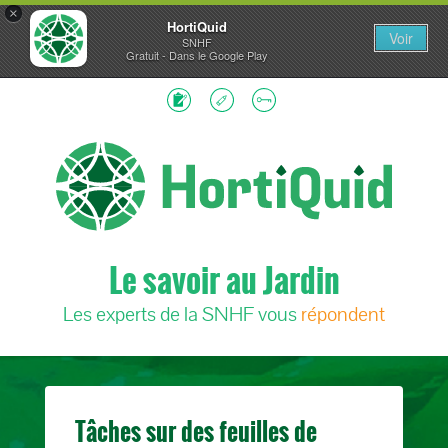
×
HortiQuid
Voir
SNHF
Gratuit - Dans le Google Play
Le savoir au Jardin
Les experts de la SNHF vous
répondent
Tâches sur des feuilles de