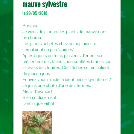
mauve sylvestre
le 29/05/2018
Bonjour,
Je viens de planter des plants de mauve dans
un champ.
Les plants achetés chez un pépiniériste
semblaient un peu "abimés"
Après 5 jours en terre, plusieurs d'entre eux
présentent des tâches boursouflées brunes sur
le revers des feuilles. Ces tâches se multiplient
de jour en jour.
Pouvez vous m'aider à identifier ce symptôme ?
Je joins une photo d'une des feuilles.
Merci d'avance !
Bien cordialement,
Dominique Firbal