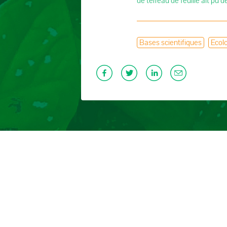
de terreau de feuille ait pu d
Bases scientifiques
Ecolo