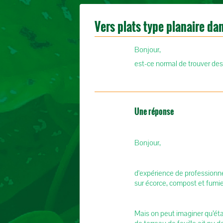
Vers plats type planaire da
Bonjour,
est-ce normal de trouver des
Une réponse
Bonjour,
d'expérience de professionne
sur écorce, compost et fumie
Mais on peut imaginer qu’éta