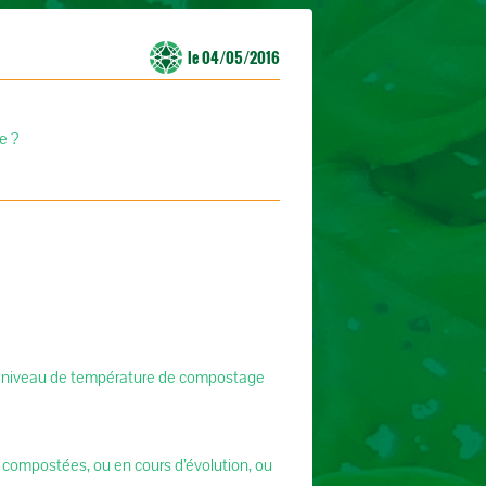
le 04/05/2016
e ?
 le niveau de température de compostage
 compostées, ou en cours d’évolution, ou