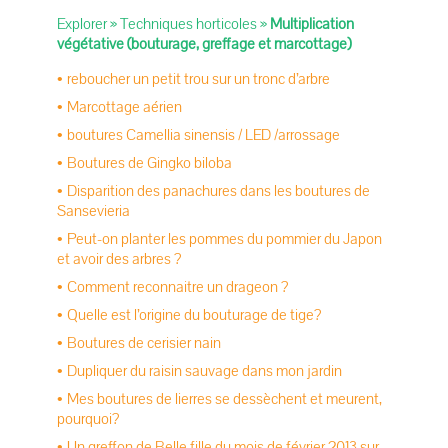
Explorer
»
Techniques horticoles
»
Multiplication
végétative (bouturage, greffage et marcottage)
reboucher un petit trou sur un tronc d’arbre
Marcottage aérien
boutures Camellia sinensis / LED /arrossage
Boutures de Gingko biloba
Disparition des panachures dans les boutures de
Sansevieria
Peut-on planter les pommes du pommier du Japon
et avoir des arbres ?
Comment reconnaitre un drageon ?
Quelle est l’origine du bouturage de tige?
Boutures de cerisier nain
Dupliquer du raisin sauvage dans mon jardin
Mes boutures de lierres se dessèchent et meurent,
pourquoi?
Un greffon de Belle fille du mois de février 2013 sur