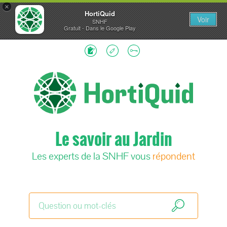
×
HortiQuid
Voir
SNHF
Gratuit - Dans le Google Play
Le savoir au Jardin
Les experts de la SNHF vous
répondent
Search